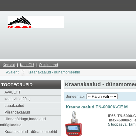
Kontakt
Kaal OÜ
Ostujuhend
Avaleht
Kraanakaalud - dünamomeetrid
Kraanakaalud - dünamomee
TOOTEGRUPID
AVALEHT
Sorteeri abil
kaaluvihid 20kg
Lauakaalud
Kraanakaalud TN-6000K-CE M
Põrandakaalud
IP65
.
TN-6000-
Hinnanäiduga,taadeldud
max=6000kg;
5 tööpäeva. Tar
müügikaalud
Kraanakaalud - dünamomeetrid