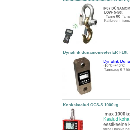
IP67 DÜNAMO
LQW- 5-50t
Tarne 0€
Tarn
Kalibreerimise
Dynalink dünamomeeter ERT-10t
Dynalink Düna
-10°C~+40°C
Tarneaeg 6-7 tö
Konkskaalud OCS-S 1000kg
max 1000k
Kaalud koha
eestikeelne 
tarne Omniva pak