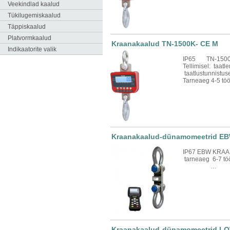
Veekindlad kaalud
Tükilugemiskaalud
Täppiskaalud
Platvormkaalud
Kraanakaalud TN-1500K- CE M
Indikaatorite valik
IP65 TN-150
Tellimisel: taa
taatlustunnistu
Tarneaeg 4-5 tö
Kraanakaalud-dünamomeetrid EB
IP67 EBW KRA
tarneaeg
…
Kraanakaalud-dünamomeetrid LQ