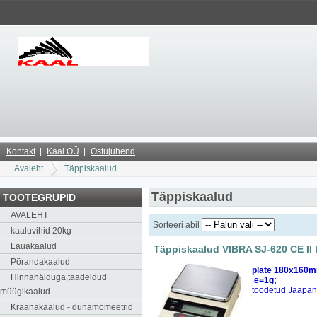
Kontakt
Kaal OÜ
Ostujuhend
Avaleht
Täppiskaalud
Täppiskaalud
TOOTEGRUPID
AVALEHT
Sorteeri abil
kaaluvihid 20kg
Lauakaalud
Täppiskaalud VIBRA SJ-620 CE II k
Põrandakaalud
plate 180x160
Hinnanäiduga,taadeldud
e=1g;
toodetud Jaapan
müügikaalud
Kraanakaalud - dünamomeetrid