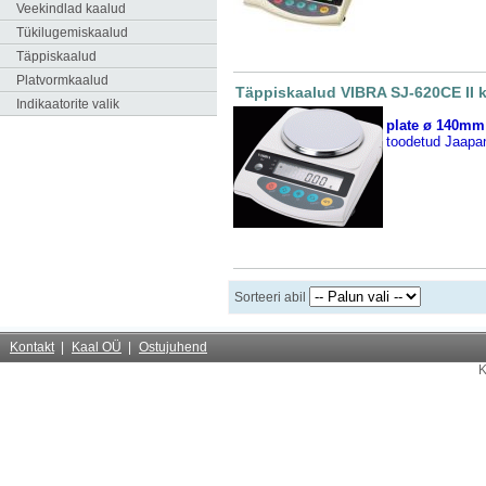
Veekindlad kaalud
Tükilugemiskaalud
Täppiskaalud
Platvormkaalud
Täppiskaalud VIBRA SJ-620CE II k
Indikaatorite valik
plate ø 140mm
toodetud Jaapa
Sorteeri abil
Kontakt
Kaal OÜ
Ostujuhend