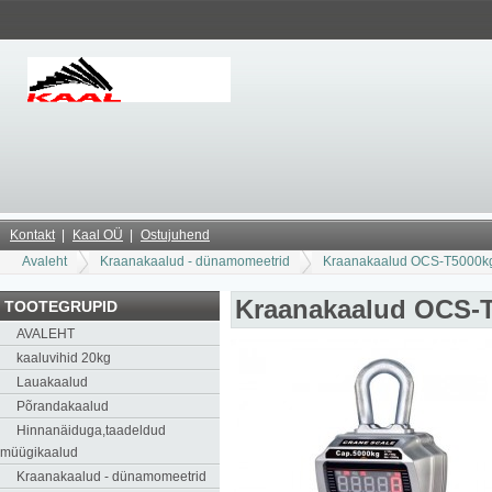
Kontakt
Kaal OÜ
Ostujuhend
Avaleht
Kraanakaalud - dünamomeetrid
Kraanakaalud OCS-T5000k
Kraanakaalud OCS-
TOOTEGRUPID
AVALEHT
kaaluvihid 20kg
Lauakaalud
Põrandakaalud
Hinnanäiduga,taadeldud
müügikaalud
Kraanakaalud - dünamomeetrid