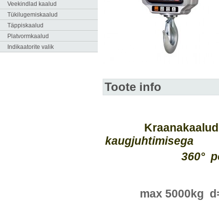
Veekindlad kaalud
Tükilugemiskaalud
Täppiskaalud
Platvormkaalud
Indikaatorite valik
Toote info
Kraanakaalu
kaugjuhtimisega
360° pöörlev
max 5000kg 