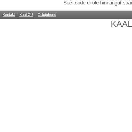
See toode ei ole hinnangut sa
Kontakt
Kaal OÜ
Ostujuhend
KAA