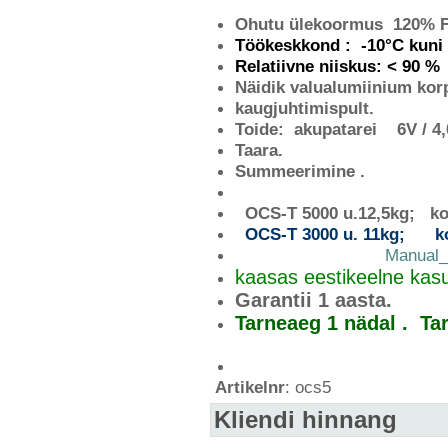
Ohutu ülekoormus 120% F
Töökeskkond : -10°C kuni
Relatiivne niiskus: < 90 %
Näidik valualumiinium kor
kaugjuhtimispult.
Toide: akupatarei 6V / 4,
Taara.
Summeerimine .
OCS-T 5000 u.12,5kg;
k
OCS-T 3000 u. 11kg; k
Manual_OCS-T_
kaasas eestikeelne kas
Garantii 1 aasta.
Tarneaeg 1 nädal . Ta
Artikelnr
: ocs5
Kliendi hinnang