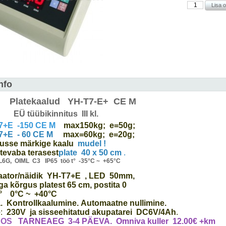
nfo
Platekaalud YH-T7-E+ CE M
 tüübikinnitus III kl.
7+E -150 CE M
max150kg; e=50g;
7+E - 60 CE M
max=60kg; e=20g;
musse märkige kaalu
mudel !
tevaba terasest
plate 40 x 50 cm
.
L6G, OIML C3 IP65 töö t° -35°C ~ +65°C
kaator/näidik YH-T7+E , LED 50mm,
ga kõrgus platest 65 cm, postita 0
t° 0°C ~ +40°C
. Kontrollkaalumine.
Automaatne nullimine.
e
:
230V ja sisseehitatud akupatarei DC6V/4Ah
.
AOS
TARNEAEG 3-4 PÄEVA. Omniva kuller 12.00€ +km