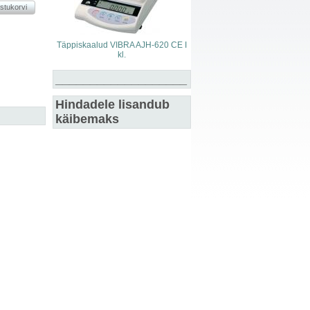
Täppiskaalud VIBRA AJH-620 CE I
kl.
___________________
Hindadele lisandub
käibemaks