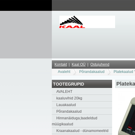
Kontakt
Kaal OÜ
Ostujuhend
Avaleht
Põrandakaalud
Platekaalud
Platek
TOOTEGRUPID
AVALEHT
kaaluvihid 20kg
Lauakaalud
Põrandakaalud
Hinnanäiduga,taadeldud
müügikaalud
Kraanakaalud - dünamomeetrid