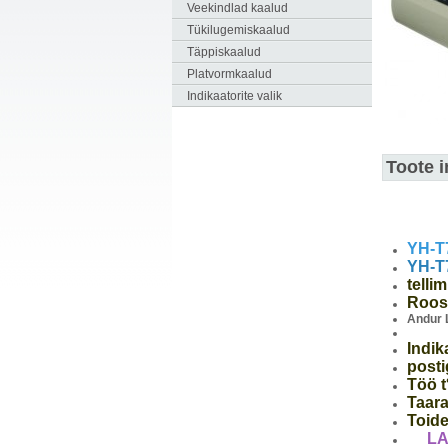
Veekindlad kaalud
Tükilugemiskaalud
Täppiskaalud
Platvormkaalud
Indikaatorite valik
Toote i
EÜ
YH-T
YH-T
telli
Roos
Andur 
Indi
posti
Töö 
Taara
Toid
L