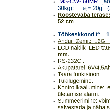
jao
MS-CW- 60MR
30kg); e
= 20g (
2
Roostevaba terases
52 cm
Töökeskkond t° -1
Andur Zemic L6G
LCD näidik LED tau
mm.
RS-232C
.
Akupatarei 6V/4,5Ah
Taara funktsioon.
Tükilugemine.
Kontrollkaalumine: e
ületamise alarm.
Summeerimine: võima
salvestada ja näha 