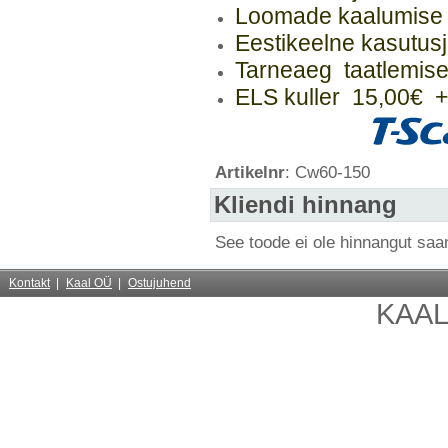
Loomade kaalumise 
Eestikeelne kasutus
Tarneaeg taatlemise
ELS kuller 15,00€ +
Artikelnr
: Cw60-150
Kliendi hinnang
See toode ei ole hinnangut sa
Kontakt
Kaal OÜ
Ostujuhend
KAA