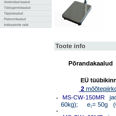
Veekindlad kaalud
Tükilugemiskaalud
Täppiskaalud
Platvormkaalud
Indikaatorite valik
Toote info
K 2 mõõtepiirkonda
Põrandakaalu
EÜ tüübikinnitus
2
mõõtepiirk
ja
MS-CW-150MR
60kg); e
= 50g (
2