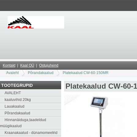
Kontakt
Kaal OÜ
Ostujuhend
Avaleht
Põrandakaalud
Platekaalud CW-60-150MR
Platekaalud CW-60-
TOOTEGRUPID
AVALEHT
kaaluvihid 20kg
Lauakaalud
Põrandakaalud
Hinnanäiduga,taadeldud
müügikaalud
Kraanakaalud - dünamomeetrid