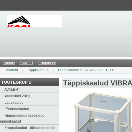
Kontakt
Kaal OÜ
Ostujuhend
Avaleht
Täppiskaalud
Täppiskaalud VIBRA AJ-220 CE II kl.
Täppiskaalud VIBRA 
TOOTEGRUPID
AVALEHT
kaaluvihid 20kg
Lauakaalud
Põrandakaalud
Hinnanäiduga,taadeldud
müügikaalud
Kraanakaalud - dünamomeetrid