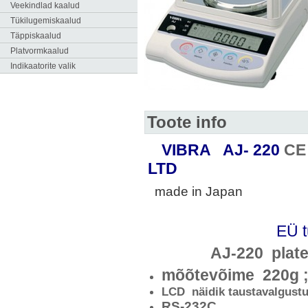
Veekindlad kaalud
Tükilugemiskaalud
Täppiskaalud
Platvormkaalud
Indikaatorite valik
Toote info
VIBRA AJ- 220
C
Go
LTD
made in Japan
EÜ t
AJ-220 plat
mõõtevõime 220g ;
LCD näidik taustavalgust
RS-232C
.