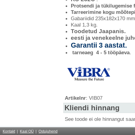
Protsendi ja tükilugemise 
Tarreerimine kogu mõõtepi
Gabariidid 235x182x170 mm
Kaal 1,3 kg.
Toodetud Jaapanis.
eesti ja venekeelne ju
Garantii 3 aastat.
tarneaeg 4 - 5 tööpäeva
.
Artikelnr
: VIB07
Kliendi hinnang
See toode ei ole hinnangut sa
Kontakt
Kaal OÜ
Ostujuhend